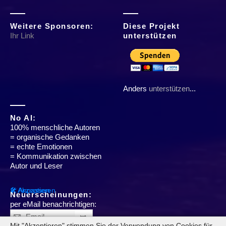
Weitere Sponsoren:
Diese Projekt
Ihr Link
unterstützen
Anders
unterstützen
...
No AI:
100% menschliche Autoren
= organische Gedanken
= echte Emotionen
= Kommunikation zwischen
Autor und Leser
✔ Akzeptieren
🛠 Anpassen
Neuerscheinungen:
per eMail benachrichtigen:
➥
Mit "Akzeptieren" stimmen Sie der Verwendung von Cookies für