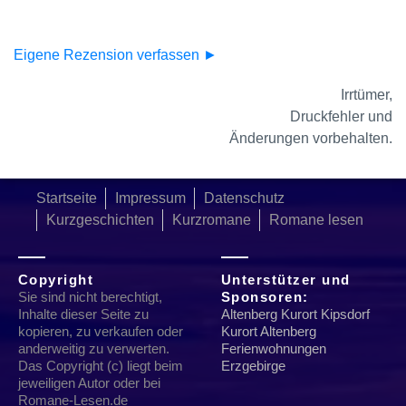
Eigene Rezension verfassen ►
Irrtümer,
Druckfehler und
Änderungen vorbehalten.
Startseite
Impressum
Datenschutz
Kurzgeschichten
Kurzromane
Romane lesen
Copyright
Unterstützer und
Sie sind nicht berechtigt,
Sponsoren:
Inhalte dieser Seite zu
Altenberg Kurort Kipsdorf
kopieren, zu verkaufen oder
Kurort Altenberg
anderweitig zu verwerten.
Ferienwohnungen
Das Copyright (c) liegt beim
Erzgebirge
jeweiligen Autor oder bei
Romane-Lesen.de