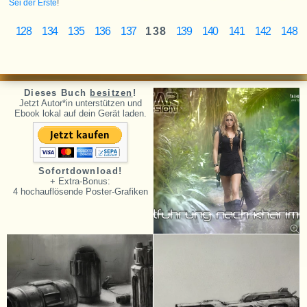
Sei der Erste
!
128
134
135
136
137
138
139
140
141
142
148
Dieses Buch
besitzen
!
Jetzt Autor*in unterstützen und
Ebook lokal auf dein Gerät laden.
Sofortdownload!
+ Extra-Bonus:
4 hochauflösende Poster-Grafiken