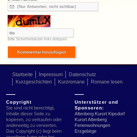
Bitte Sicherheitskode links abtippen.
Startseite
Impressum
Datenschutz
Kurzgeschichten
Kurzromane
Romane lesen
Copyright
Unterstützer und
Sie sind nicht berechtigt,
Sponsoren:
Inhalte dieser Seite zu
Altenberg Kurort Kipsdorf
kopieren, zu verkaufen oder
Kurort Altenberg
anderweitig zu verwerten.
Ferienwohnungen
Das Copyright (c) liegt beim
Erzgebirge
jeweiligen Autor oder bei