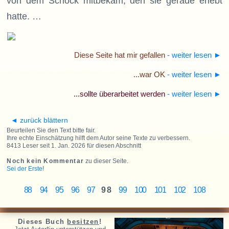
von dem Schock mitbekam, den sie gerade erlebt
hatte. …
Diese Seite hat mir gefallen
- weiter lesen
►
...war OK
- weiter lesen
►
...sollte überarbeitet werden
- weiter lesen
►
◄ zurück blättern
Beurteilen Sie den Text bitte fair.
Ihre echte Einschätzung hilft dem Autor seine Texte zu verbessern.
8413 Leser seit 1. Jan. 2026 für diesen Abschnitt
Noch kein Kommentar
zu dieser Seite.
Sei der Erste
!
88
94
95
96
97
98
99
100
101
102
108
Dieses Buch
besitzen
!