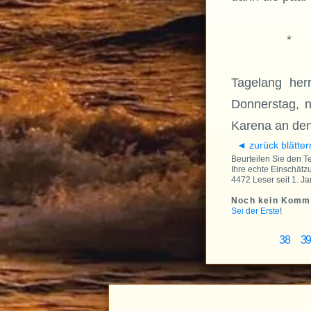
*
Tagelang her
Donnerstag, n
Karena an de
◄ zurück blätter
Beurteilen Sie den Text
Ihre echte Einschätzu
4472 Leser seit 1. Ja
Noch kein Komm
Sei der Erste
!
38
3