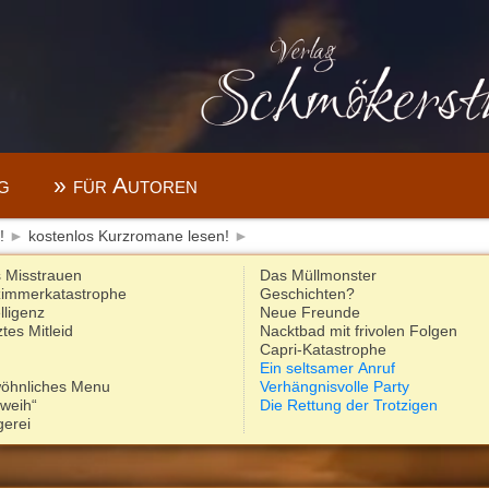
g
» für Autoren
!
►
kostenlos Kurzromane lesen!
►
 Misstrauen
Das Müllmonster
zimmerkatastrophe
Geschichten?
lligenz
Neue Freunde
tes Mitleid
Nacktbad mit frivolen Folgen
d
Capri-Katastrophe
Ein seltsamer Anruf
öhnliches Menu
Verhängnisvolle Party
weih“
Die Rettung der Trotzigen
gerei