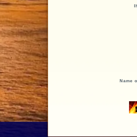
I
Name 