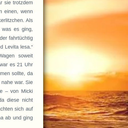
r sie trotzdem
um einen, wenn
erlitzchen. Als
m was es ging,
er fahrtüchtig
d Levita lesa.“
 Wagen soweit
 war es 21 Uhr
men sollte, da
 nahe war. Sie
ne – von Micki
da diese nicht
hten sich auf
a ab und ging