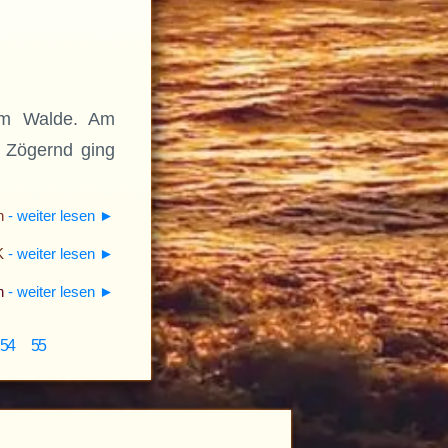
 im Walde. Am
. Zögernd ging
en
- weiter lesen
►
K
- weiter lesen
►
n
- weiter lesen
►
54
55