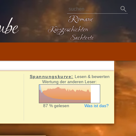
Spannungskurve:
Lesen & bewerten
Wertung der anderen Leser:
87 % gelesen
Was ist das?