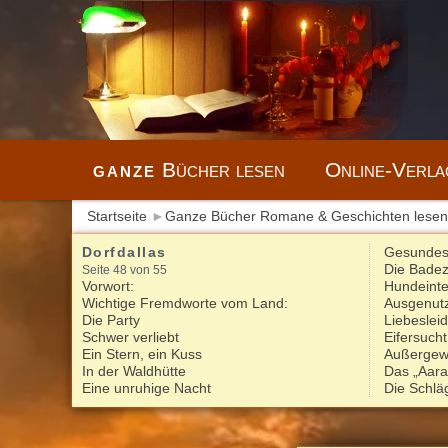
ganze
Bücher lesen
Online-Verla
Startseite
►
Ganze Bücher Romane & Geschichten lesen
Dorfdallas
Gesundes
Die Bade
Seite 48 von 55
Vorwort:
Hundeinte
Wichtige Fremdworte vom Land:
Ausgenutz
Die Party
Liebeslei
Schwer verliebt
Eifersucht
Ein Stern, ein Kuss
Außergew
In der Waldhütte
Das „Aara
Eine unruhige Nacht
Die Schlä