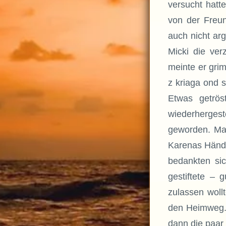
versucht hatt
von der Freun
auch nicht arg
Micki die ver
meinte er gri
z kriaga ond s
Etwas getrös
wiederhergest
geworden. Man
Karenas Hände
bedankten sic
gestiftete – 
zulassen wol
den Heimweg.
dann die paar