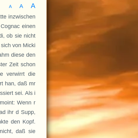
A
A
A
tte inzwischen
 Cognac einen
, ob sie nicht
 sich von Micki
nahm diese den
ter Zeit schon
 verwirrt die
ärt han, daß mr
iert sei. Als i
gmoint: Wenn r
ad ihr d Supp,
nkte den Kopf.
nicht, daß sie