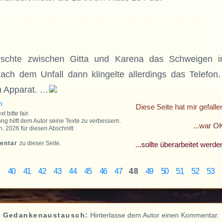
rschte zwischen Gitta und Karena das Schweigen
ach dem Unfall dann klingelte allerdings das Telefon
n Apparat. …
n
Diese Seite hat mir gefall
 bitte fair.
ng hilft dem Autor seine Texte zu verbessern.
...war O
n. 2026 für diesen Abschnitt
entar
zu dieser Seite.
...sollte überarbeitet werde
9
40
41
42
43
44
45
46
47
48
49
50
51
52
53
Gedankenaustausch:
Hinterlasse dem Autor einen Kommentar.