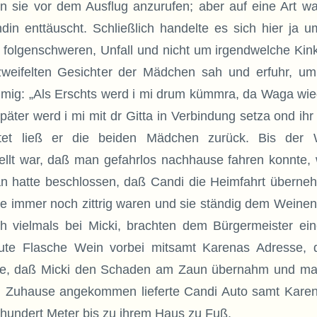
en sie vor dem Ausflug anzurufen; aber auf eine Art wa
din enttäuscht. Schließlich handelte es sich hier ja 
 folgenschweren, Unfall und nicht um irgendwelche Kink
zweifelten Gesichter der Mädchen sah und erfuhr, u
mmig: „Als Erschts werd i mi drum kümmra, da Waga wied
päter werd i mi mit dr Gitta in Verbindung setza ond ihr 
tet ließ er die beiden Mädchen zurück. Bis der
ellt war, daß man gefahrlos nachhause fahren konnte,
 hatte beschlossen, daß Candi die Heimfahrt überneh
 immer noch zittrig waren und sie ständig dem Weinen
h vielmals bei Micki, brachten dem Bürgermeister ei
gute Flasche Wein vorbei mitsamt Karenas Adresse, 
lte, daß Micki den Schaden am Zaun übernahm und mac
 Zuhause angekommen lieferte Candi Auto samt Karen
 hundert Meter bis zu ihrem Haus zu Fuß.