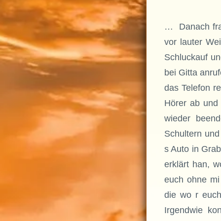
… Danach frag
vor lauter W
Schluckauf un
bei Gitta anru
das Telefon r
Hörer ab und 
wieder beend
Schultern und 
s Auto in Grab
erklärt han, 
euch ohne mi 
die wo r euch
Irgendwie kon