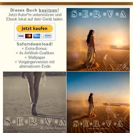
Dieses Buch
besitzen
!
Jetzt Autor*in unterstützen und
Ebook lokal auf dein Gerät laden.
Sofortdownload!
+ Extra-Bonus:
+ 4x ArtWork-Grafiken
+ Wallpaper
+ Vorgängerversion mit
alternativem Ende