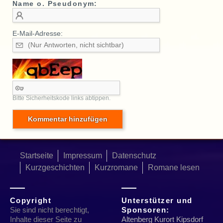
Name o. Pseudonym:
E-Mail-Adresse:
Bitte Sicherheitskode links abtippen.
Startseite
Impressum
Datenschutz
Kurzgeschichten
Kurzromane
Romane lesen
Copyright
Unterstützer und
Sie sind nicht berechtigt,
Sponsoren:
Inhalte dieser Seite zu
Altenberg Kurort Kipsdorf