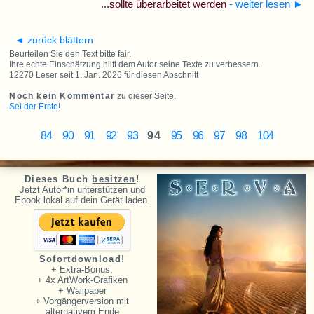
...sollte überarbeitet werden
- weiter lesen
►
◄ zurück blättern
Beurteilen Sie den Text bitte fair.
Ihre echte Einschätzung hilft dem Autor seine Texte zu verbessern.
12270 Leser seit 1. Jan. 2026 für diesen Abschnitt
Noch kein Kommentar
zu dieser Seite.
Sei der Erste
!
84
90
91
92
93
94
95
96
97
98
104
Dieses Buch
besitzen
!
Jetzt Autor*in unterstützen und
Ebook lokal auf dein Gerät laden.
Sofortdownload!
+ Extra-Bonus:
+ 4x ArtWork-Grafiken
+ Wallpaper
+ Vorgängerversion mit
alternativem Ende