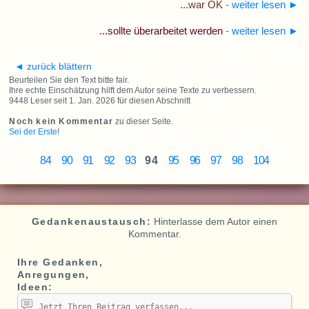
...war OK
- weiter lesen
►
...sollte überarbeitet werden
- weiter lesen
►
◄ zurück blättern
Beurteilen Sie den Text bitte fair.
Ihre echte Einschätzung hilft dem Autor seine Texte zu verbessern.
9448 Leser seit 1. Jan. 2026 für diesen Abschnitt
Noch kein Kommentar
zu dieser Seite.
Sei der Erste
!
84
90
91
92
93
94
95
96
97
98
104
Gedankenaustausch:
Hinterlasse dem Autor einen
Kommentar.
Ihre Gedanken,
Anregungen,
Ideen: