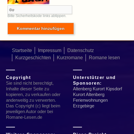
Bitte Sicherheitskode links abtippen.
Startseite
Impressum
Datenschutz
Kurzgeschichten
Kurzromane
Romane lesen
Copyright
Unterstützer und
Sie sind nicht berechtigt,
Sponsoren:
Inhalte dieser Seite zu
Altenberg Kurort Kipsdorf
kopieren, zu verkaufen oder
Kurort Altenberg
anderweitig zu verwerten.
Ferienwohnungen
Das Copyright (c) liegt beim
Erzgebirge
jeweiligen Autor oder bei
Romane-Lesen.de