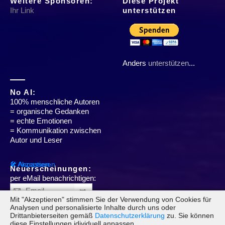
Weitere Sponsoren:
Diese Projekt
Ihr Link
unterstützen
Anders
unterstützen
...
No AI:
100% menschliche Autoren
= organische Gedanken
= echte Emotionen
= Kommunikation zwischen
Autor und Leser
✔ Akzeptieren
🛠 Anpassen
Neuerscheinungen:
per eMail benachrichtigen:
➥
Mit "Akzeptieren" stimmen Sie der Verwendung von Cookies für
Analysen und personalisierte Inhalte durch uns oder
Drittanbieterseiten gemäß
Datenschutzerklärung
zu. Sie können
diese Einstellungen idividuell anpassen.