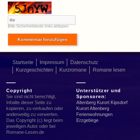
Bitte Sicherheitskode links abtippen.
Startseite
Impressum
Datenschutz
Kurzgeschichten
Kurzromane
Romane lesen
Copyright
Unterstützer und
Sie sind nicht berechtigt,
Sponsoren:
Inhalte dieser Seite zu
Altenberg Kurort Kipsdorf
kopieren, zu verkaufen oder
Kurort Altenberg
anderweitig zu verwerten.
Ferienwohnungen
Das Copyright (c) liegt beim
Erzgebirge
jeweiligen Autor oder bei
Romane-Lesen.de