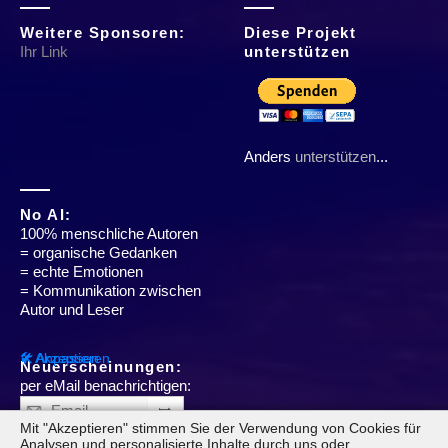
Weitere Sponsoren:
Diese Projekt
Ihr Link
unterstützen
Anders
unterstützen
...
No AI:
100% menschliche Autoren
= organische Gedanken
= echte Emotionen
= Kommunikation zwischen
Autor und Leser
✔ Akzeptieren
🛠 Anpassen
Neuerscheinungen:
per eMail benachrichtigen:
➥
Mit "Akzeptieren" stimmen Sie der Verwendung von Cookies für
Analysen und personalisierte Inhalte durch uns oder