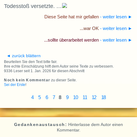
Todesstoß versetzte. …
Diese Seite hat mir gefallen
- weiter lesen
►
...war OK
- weiter lesen
►
...sollte überarbeitet werden
- weiter lesen
►
◄ zurück blättern
Beurteilen Sie den Text bitte fair.
Ihre echte Einschätzung hilft dem Autor seine Texte zu verbessern.
9336 Leser seit 1. Jan. 2026 für diesen Abschnitt
Noch kein Kommentar
zu dieser Seite.
Sei der Erste
!
4
5
6
7
8
9
10
11
12
18
Gedankenaustausch:
Hinterlasse dem Autor einen
Kommentar.