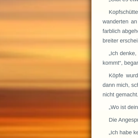
Kopfschütte
wanderten an 
farblich abge
breiter erschei
„Ich denke,
kommt“, began
Köpfe wurd
dann mich, sch
nicht gemach
„Wo ist dei
Die Angespr
„Ich habe k