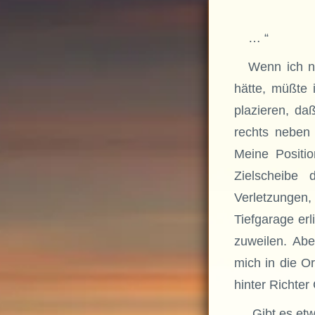
… “
Wenn ich n
hätte, müßte 
plazieren, daß
rechts neben
Meine Positi
Zielscheibe
Verletzungen,
Tiefgarage erl
zuweilen. Abe
mich in die O
hinter Richter
„Gibt es et