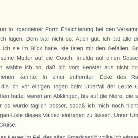
un in irgendeiner Form Erleichterung bei den Versam
ich lügen. Dem war nicht so. Auch gut. Ich bat alle dr
 ich sie im Blick hatte, sie taten mir den Gefallen. B
 seine Mutter auf die Couch, Imelda auf einen Sesse
on wählte ich so, daß ich vom Fenster aus nicht no
 dienen konnte: In einer entfernten Ecke des R
 die ich vor einigen Tagen beim Überfall der Leute G
itten hatte, waren am Abklingen, bis auf die Niere, die 
r es wurde täglich besser, sodaß ich mich noch nicht
rgan-Liste dieses Valdez eintragen zu lassen. Unter Um
 Cruise.
was Neues im Fall des alten Broadcast?“ wollte ich wisse