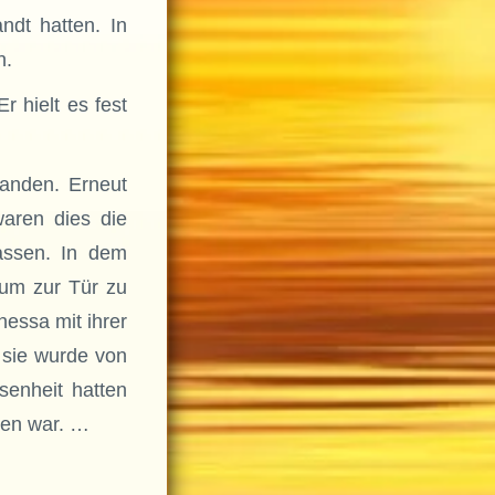
ndt hatten. In
n.
 hielt es fest
tanden. Erneut
aren dies die
assen. In dem
um zur Tür zu
nessa mit ihrer
 sie wurde von
enheit hatten
gen war. …