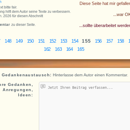
n
Diese Seite hat mir gefall
 bitte fair.
ng hilft dem Autor seine Texte zu verbessern.
...war O
n. 2026 für diesen Abschnitt
entar
zu dieser Seite.
...sollte überarbeitet werde
7
148
149
150
151
152
153
154
155
156
157
158
1
162
163
164
165
Gedankenaustausch:
Hinterlasse dem Autor einen Kommentar.
hre Gedanken,
Anregungen,
Ideen: