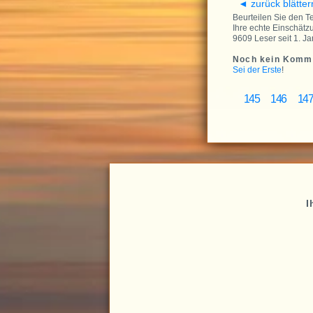
◄ zurück blätter
Beurteilen Sie den Text
Ihre echte Einschätzu
9609 Leser seit 1. Ja
Noch kein Komm
Sei der Erste
!
145
146
14
I