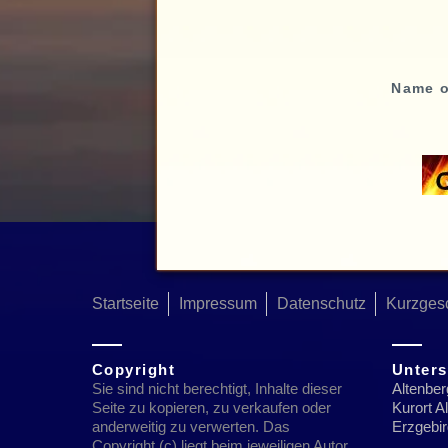
Name 
Startseite
Impressum
Datenschutz
Kurzges
Copyright
Unters
Sie sind nicht berechtigt, Inhalte dieser
Altenber
Seite zu kopieren, zu verkaufen oder
Kurort 
anderweitig zu verwerten. Das
Erzgebi
Copyright (c) liegt beim jeweiligen Autor