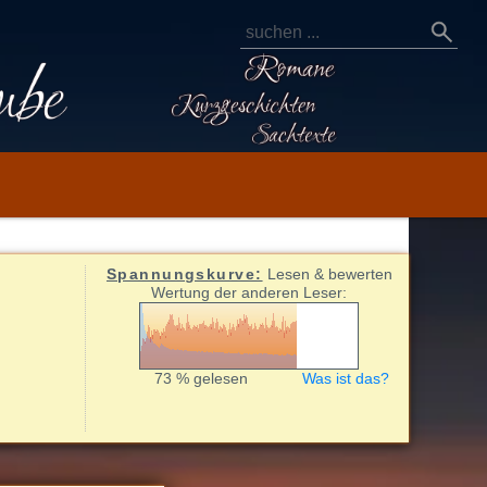
Spannungskurve:
Lesen & bewerten
Wertung der anderen Leser:
73 % gelesen
Was ist das?