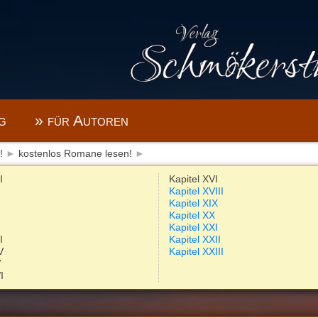
g
» für Autoren
!
►
kostenlos Romane lesen!
►
I
Kapitel XVI
Kapitel XVIII
Kapitel XIX
Kapitel XX
I
Kapitel XXI
I
Kapitel XXII
V
Kapitel XXIII
V
I