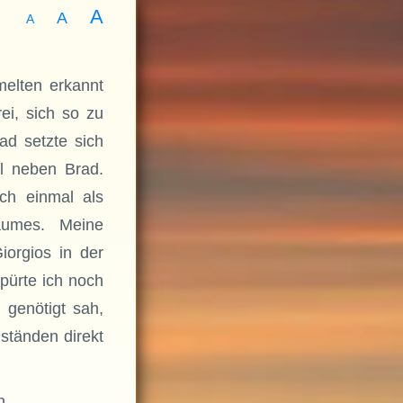
A
A
A
melten erkannt
ei, sich so zu
rad setzte sich
l neben Brad.
ch einmal als
aumes. Meine
iorgios in der
spürte ich noch
 genötigt sah,
ständen direkt
n.