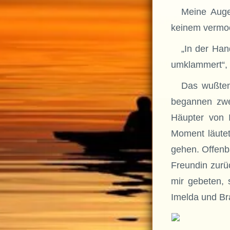
Meine Auge
keinem vermoc
„In der Han
umklammert“, f
Das wußten
begannen zwe
Häupter von 
Moment läute
gehen. Offenba
Freundin zurü
mir gebeten,
Imelda und Br