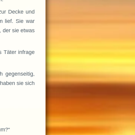
 zur Decke und
 lief. Sie war
 der sie etwas
 Täter infrage
h gegenseitig,
 haben sie sich
um?“