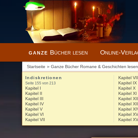
ganze
Bücher lesen
Online-Verla
Startseite
►
Ganze Bücher Romane & Geschichten lesen
Indiskretionen
Kapitel VII
Kapitel IX
Seite 155 von 213
Kapitel I
Kapitel X
Kapitel II
Kapitel XI
Kapitel III
Kapitel XI
Kapitel IV
Kapitel XII
Kapitel V
Kapitel XI
Kapitel VI
Kapitel X
Kapitel VII
Kapitel XV