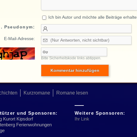
Ich bin Autor und möchte alle Beiträge erhalte
o. Pseudonym:
E-Mail-Adresse:
Bitte Sicherheitskode links abtippen.
chichten
Kurzromane
Romane lesen
tützer und Sponsoren:
Weitere Sponsoren:
g Kurort Kipsdorf
Ihr Link
Altenberg Ferienwohnungen
rge